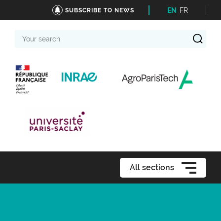
EN
FR
SUBSCRIBE TO NEWS
Your
search
All sections