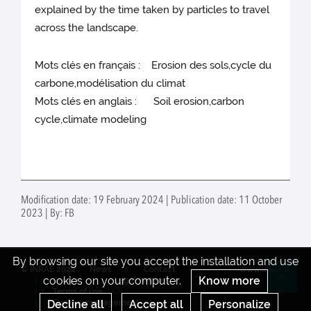
explained by the time taken by particles to travel
across the landscape.
Mots clés en français : Erosion des sols,cycle du
carbone,modélisation du climat
Mots clés en anglais : Soil erosion,carbon
cycle,climate modeling
Modification date: 19 February 2024 | Publication date: 11 October
2023 | By: FB
By browsing our site you accept the installation and use
© INRAE 2022
News
Contact
www.inrae.fr
cookies on your computer.
Know more
Credits
Legal Notices
Re
Terms of use
Decline all
Accept all
Personalize
Cookies management