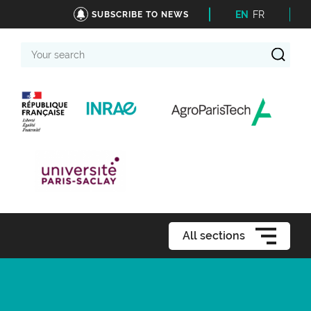
EN
FR
SUBSCRIBE TO NEWS
Your
search
All sections