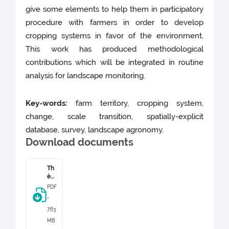
give some elements to help them in participatory
procedure with farmers in order to develop
cropping systems in favor of the environment.
This work has produced methodological
contributions which will be integrated in routine
analysis for landscape monitoring.
Key-words:
farm territory, cropping system,
change, scale transition, spatially-explicit
database, survey, landscape agronomy.
Download documents
Th
ès
e
PDF
de
-
Clé
me
7.63
nc
MB
e