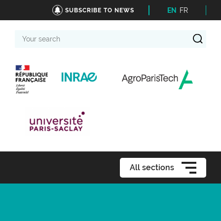
EN
FR
SUBSCRIBE TO NEWS
Your
search
All sections