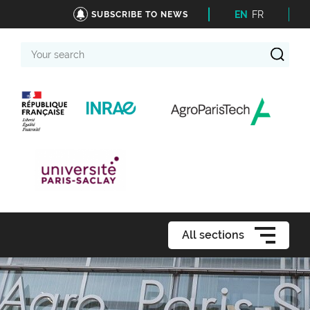
EN
FR
SUBSCRIBE TO NEWS
Your
search
All sections